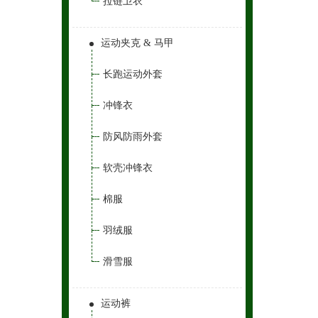
拉链卫衣
运动夹克 & 马甲
长跑运动外套
冲锋衣
防风防雨外套
软壳冲锋衣
棉服
羽绒服
滑雪服
运动裤