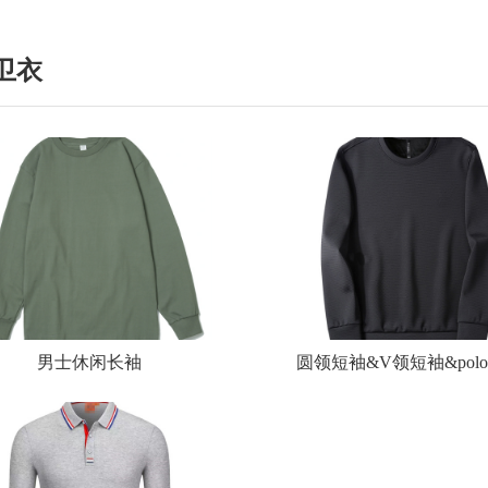
卫衣
男士休闲长袖
圆领短袖&V领短袖&pol