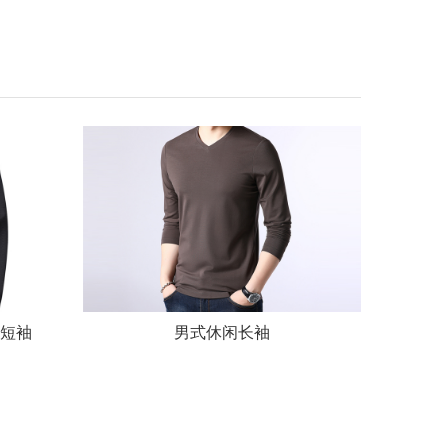
o短袖
男式休闲长袖