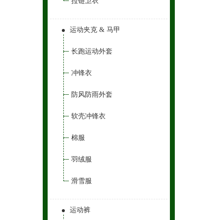
拉链卫衣
运动夹克 & 马甲
长跑运动外套
冲锋衣
防风防雨外套
软壳冲锋衣
棉服
羽绒服
滑雪服
运动裤