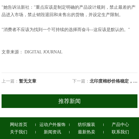
"她告诉法新社："重点应该是制定明确的产品设计规则，禁止最差的产
品进入市场，禁止销毁退回和未售出的货物，并设定生产限制。
"消费者不应该为找到一个可持续的选择而奋斗--这应该是默认的。"
文章来源： DIGITAL JOURNAL
上一篇：
暂无文章
下一篇：
北印度棉纱价格稳定，帕尼帕特地区再生聚酯纤维价格下降
推荐新闻
网站首页
运动户外服饰
纺织服装
产品中心
关于我们
新闻资讯
最新热卖
联系我们